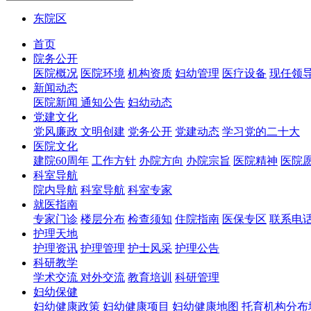
东院区
首页
院务公开
医院概况
医院环境
机构资质
妇幼管理
医疗设备
现任领
新闻动态
医院新闻
通知公告
妇幼动态
党建文化
党风廉政
文明创建
党务公开
党建动态
学习党的二十大
医院文化
建院60周年
工作方针
办院方向
办院宗旨
医院精神
医院
科室导航
院内导航
科室导航
科室专家
就医指南
专家门诊
楼层分布
检查须知
住院指南
医保专区
联系电
护理天地
护理资讯
护理管理
护士风采
护理公告
科研教学
学术交流
对外交流
教育培训
科研管理
妇幼保健
妇幼健康政策
妇幼健康项目
妇幼健康地图
托育机构分布