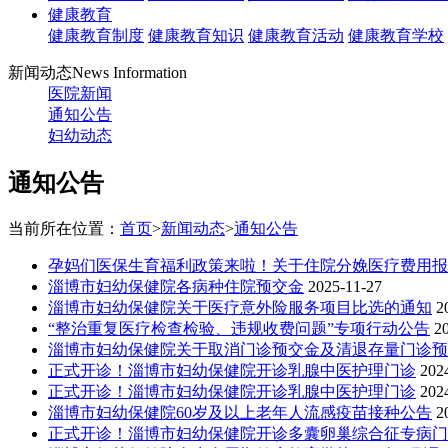
健康教育
健康教育制度
健康教育知识
健康教育活动
健康教育学校
新闻动态
News Information
医院新闻
通知公告
妇幼动态
通知公告
当前所在位置：
首页
>
新闻动态
>
通知公告
孕妈们医保生育福利政策来啦！关于住院分娩医疗费用报
淄博市妇幼保健院各病种住院预交金
2025-11-27
淄博市妇幼保健院关于医疗意外险服务项目比选的通知
2
“整治重复医疗检查检验、违规收费问题”专项行动公告
2
淄博市妇幼保健院关于取消门诊预交金及清退存量门诊预
正式开诊！淄博市妇幼保健院开诊乳腺中医护理门诊
202
正式开诊！淄博市妇幼保健院开诊乳腺中医护理门诊
202
淄博市妇幼保健院60岁及以上老年人流感疫苗接种公告
2
正式开诊！淄博市妇幼保健院开诊多囊卵巢综合征专病门