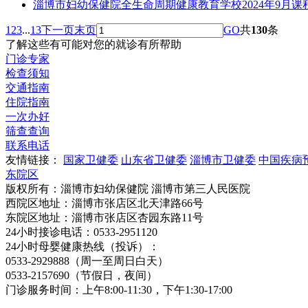
淄博市妇幼保健院全生命周期健康教育学校2024年9月课
1
2
3
...
13
下一页
末页
GO
共
130
条
了解这些有可能对您的就诊有所帮助
门诊专家
检查须知
交通指南
住院指南
一次办好
筛查查询
联系电话
友情链接：
国家卫健委
山东省卫健委
淄博市卫健委
中国疾病
东院区
版权所有：淄博市妇幼保健院 淄博市第三人民医院
西院区地址：淄博市张店区北天津路66号
东院区地址：淄博市张店区杏园东路11号
24小时接诊电话：0533-2951120
24小时母婴健康热线（投诉）：
0533-2929888（周一至周日白天）
0533-2157690（节假日，夜间）
门诊服务时间：上午8:00-11:30，下午1:30-17:00