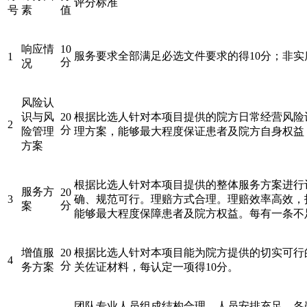
评分标准
号
素
值
响应情
10
服务要求全部满足必选文件要求的得10分；非实
1
分
况
风险认
识与风
20
根据比选人针对本项目提供的院方日常经营风险
2
分
险管理
理方案，能够最大程度保证患者及院方自身权益，
方案
根据比选人针对本项目提供的整体服务方案进行
服务方
20
3
确、规范可行。理赔方式合理。理赔效率高效，
分
案
能够最大程度保障患者及院方权益。每有一条不
增值服
20
根据比选人针对本项目能为院方提供的切实可行
4
分
务方案
关佐证材料，每认定一项得10分。
团队专业人员组成结构合理，人员安排充足，各