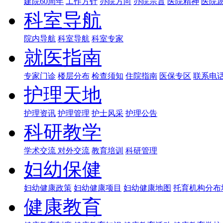
建院60周年
工作方针
办院方向
办院宗旨
医院精神
医院
科室导航
院内导航
科室导航
科室专家
就医指南
专家门诊
楼层分布
检查须知
住院指南
医保专区
联系电
护理天地
护理资讯
护理管理
护士风采
护理公告
科研教学
学术交流
对外交流
教育培训
科研管理
妇幼保健
妇幼健康政策
妇幼健康项目
妇幼健康地图
托育机构分布
健康教育