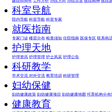
建院60周年
工作方针
办院方向
办院宗旨
医院精神
医院
科室导航
院内导航
科室导航
科室专家
就医指南
专家门诊
楼层分布
检查须知
住院指南
医保专区
联系电
护理天地
护理资讯
护理管理
护士风采
护理公告
科研教学
学术交流
对外交流
教育培训
科研管理
妇幼保健
妇幼健康政策
妇幼健康项目
妇幼健康地图
托育机构分布
健康教育