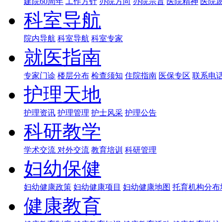
建院60周年
工作方针
办院方向
办院宗旨
医院精神
医院
科室导航
院内导航
科室导航
科室专家
就医指南
专家门诊
楼层分布
检查须知
住院指南
医保专区
联系电
护理天地
护理资讯
护理管理
护士风采
护理公告
科研教学
学术交流
对外交流
教育培训
科研管理
妇幼保健
妇幼健康政策
妇幼健康项目
妇幼健康地图
托育机构分布
健康教育