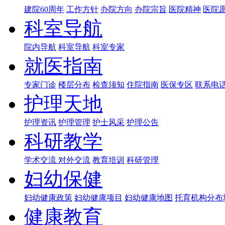
建院60周年
工作方针
办院方向
办院宗旨
医院精神
医院
科室导航
院内导航
科室导航
科室专家
就医指南
专家门诊
楼层分布
检查须知
住院指南
医保专区
联系电
护理天地
护理资讯
护理管理
护士风采
护理公告
科研教学
学术交流
对外交流
教育培训
科研管理
妇幼保健
妇幼健康政策
妇幼健康项目
妇幼健康地图
托育机构分布
健康教育