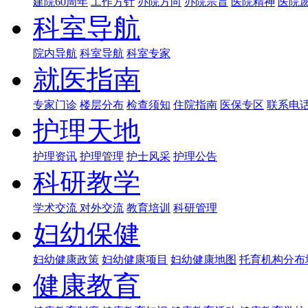
建院60周年
工作方针
办院方向
办院宗旨
医院精神
医院
科室导航
院内导航
科室导航
科室专家
就医指南
专家门诊
楼层分布
检查须知
住院指南
医保专区
联系电
护理天地
护理资讯
护理管理
护士风采
护理公告
科研教学
学术交流
对外交流
教育培训
科研管理
妇幼保健
妇幼健康政策
妇幼健康项目
妇幼健康地图
托育机构分布
健康教育