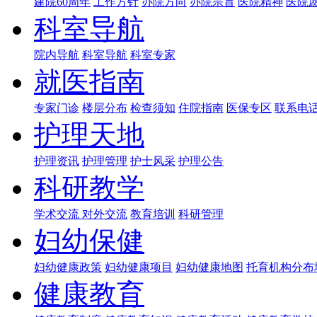
建院60周年
工作方针
办院方向
办院宗旨
医院精神
医院
科室导航
院内导航
科室导航
科室专家
就医指南
专家门诊
楼层分布
检查须知
住院指南
医保专区
联系电
护理天地
护理资讯
护理管理
护士风采
护理公告
科研教学
学术交流
对外交流
教育培训
科研管理
妇幼保健
妇幼健康政策
妇幼健康项目
妇幼健康地图
托育机构分布
健康教育