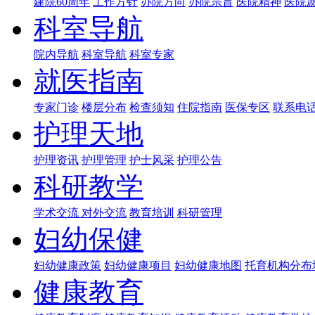
建院60周年
工作方针
办院方向
办院宗旨
医院精神
医院
科室导航
院内导航
科室导航
科室专家
就医指南
专家门诊
楼层分布
检查须知
住院指南
医保专区
联系电
护理天地
护理资讯
护理管理
护士风采
护理公告
科研教学
学术交流
对外交流
教育培训
科研管理
妇幼保健
妇幼健康政策
妇幼健康项目
妇幼健康地图
托育机构分布
健康教育