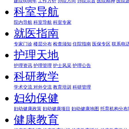
建院60周年
工作方针
办院方向
办院宗旨
医院精神
医院
科室导航
院内导航
科室导航
科室专家
就医指南
专家门诊
楼层分布
检查须知
住院指南
医保专区
联系电
护理天地
护理资讯
护理管理
护士风采
护理公告
科研教学
学术交流
对外交流
教育培训
科研管理
妇幼保健
妇幼健康政策
妇幼健康项目
妇幼健康地图
托育机构分布
健康教育