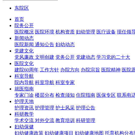
东院区
首页
院务公开
医院概况
医院环境
机构资质
妇幼管理
医疗设备
现任领
新闻动态
医院新闻
通知公告
妇幼动态
党建文化
党风廉政
文明创建
党务公开
党建动态
学习党的二十大
医院文化
建院60周年
工作方针
办院方向
办院宗旨
医院精神
医院
科室导航
院内导航
科室导航
科室专家
就医指南
专家门诊
楼层分布
检查须知
住院指南
医保专区
联系电
护理天地
护理资讯
护理管理
护士风采
护理公告
科研教学
学术交流
对外交流
教育培训
科研管理
妇幼保健
妇幼健康政策
妇幼健康项目
妇幼健康地图
托育机构分布