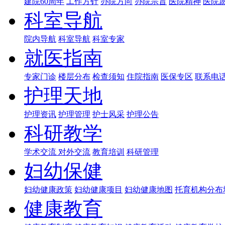
建院60周年
工作方针
办院方向
办院宗旨
医院精神
医院
科室导航
院内导航
科室导航
科室专家
就医指南
专家门诊
楼层分布
检查须知
住院指南
医保专区
联系电
护理天地
护理资讯
护理管理
护士风采
护理公告
科研教学
学术交流
对外交流
教育培训
科研管理
妇幼保健
妇幼健康政策
妇幼健康项目
妇幼健康地图
托育机构分布
健康教育