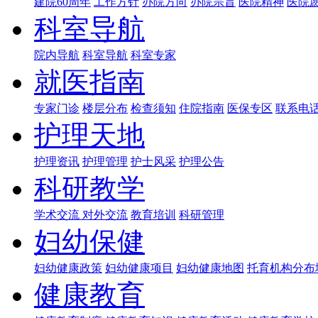
建院60周年
工作方针
办院方向
办院宗旨
医院精神
医院
科室导航
院内导航
科室导航
科室专家
就医指南
专家门诊
楼层分布
检查须知
住院指南
医保专区
联系电
护理天地
护理资讯
护理管理
护士风采
护理公告
科研教学
学术交流
对外交流
教育培训
科研管理
妇幼保健
妇幼健康政策
妇幼健康项目
妇幼健康地图
托育机构分布
健康教育