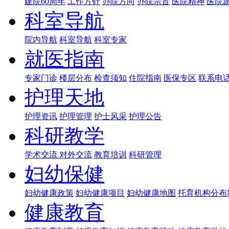
建院60周年
工作方针
办院方向
办院宗旨
医院精神
医院
科室导航
院内导航
科室导航
科室专家
就医指南
专家门诊
楼层分布
检查须知
住院指南
医保专区
联系电
护理天地
护理资讯
护理管理
护士风采
护理公告
科研教学
学术交流
对外交流
教育培训
科研管理
妇幼保健
妇幼健康政策
妇幼健康项目
妇幼健康地图
托育机构分布
健康教育