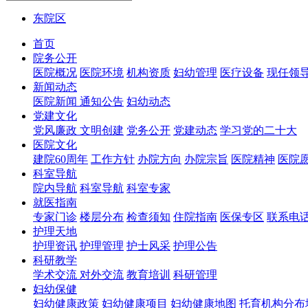
东院区
首页
院务公开
医院概况
医院环境
机构资质
妇幼管理
医疗设备
现任领
新闻动态
医院新闻
通知公告
妇幼动态
党建文化
党风廉政
文明创建
党务公开
党建动态
学习党的二十大
医院文化
建院60周年
工作方针
办院方向
办院宗旨
医院精神
医院
科室导航
院内导航
科室导航
科室专家
就医指南
专家门诊
楼层分布
检查须知
住院指南
医保专区
联系电
护理天地
护理资讯
护理管理
护士风采
护理公告
科研教学
学术交流
对外交流
教育培训
科研管理
妇幼保健
妇幼健康政策
妇幼健康项目
妇幼健康地图
托育机构分布