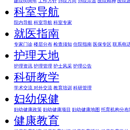
建院60周年
工作方针
办院方向
办院宗旨
医院精神
医院
科室导航
院内导航
科室导航
科室专家
就医指南
专家门诊
楼层分布
检查须知
住院指南
医保专区
联系电
护理天地
护理资讯
护理管理
护士风采
护理公告
科研教学
学术交流
对外交流
教育培训
科研管理
妇幼保健
妇幼健康政策
妇幼健康项目
妇幼健康地图
托育机构分布
健康教育