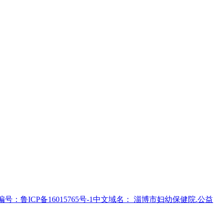
号：鲁ICP备16015765号-1
中文域名： 淄博市妇幼保健院.公益