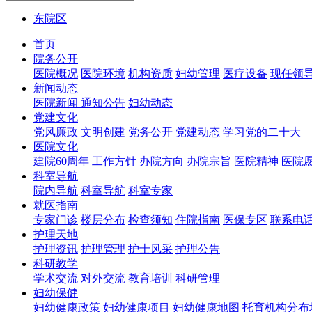
东院区
首页
院务公开
医院概况
医院环境
机构资质
妇幼管理
医疗设备
现任领
新闻动态
医院新闻
通知公告
妇幼动态
党建文化
党风廉政
文明创建
党务公开
党建动态
学习党的二十大
医院文化
建院60周年
工作方针
办院方向
办院宗旨
医院精神
医院
科室导航
院内导航
科室导航
科室专家
就医指南
专家门诊
楼层分布
检查须知
住院指南
医保专区
联系电
护理天地
护理资讯
护理管理
护士风采
护理公告
科研教学
学术交流
对外交流
教育培训
科研管理
妇幼保健
妇幼健康政策
妇幼健康项目
妇幼健康地图
托育机构分布