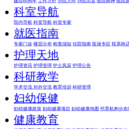
建院60周年
工作方针
办院方向
办院宗旨
医院精神
医院
科室导航
院内导航
科室导航
科室专家
就医指南
专家门诊
楼层分布
检查须知
住院指南
医保专区
联系电
护理天地
护理资讯
护理管理
护士风采
护理公告
科研教学
学术交流
对外交流
教育培训
科研管理
妇幼保健
妇幼健康政策
妇幼健康项目
妇幼健康地图
托育机构分布
健康教育