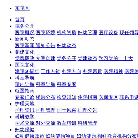
东院区
首页
院务公开
医院概况
医院环境
机构资质
妇幼管理
医疗设备
现任领
新闻动态
医院新闻
通知公告
妇幼动态
党建文化
党风廉政
文明创建
党务公开
党建动态
学习党的二十大
医院文化
建院60周年
工作方针
办院方向
办院宗旨
医院精神
医院
科室导航
院内导航
科室导航
科室专家
就医指南
专家门诊
楼层分布
检查须知
住院指南
医保专区
联系电
护理天地
护理资讯
护理管理
护士风采
护理公告
科研教学
学术交流
对外交流
教育培训
科研管理
妇幼保健
妇幼健康政策
妇幼健康项目
妇幼健康地图
托育机构分布