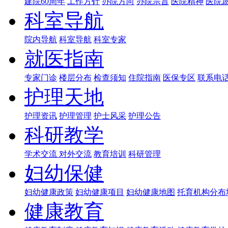
建院60周年
工作方针
办院方向
办院宗旨
医院精神
医院
科室导航
院内导航
科室导航
科室专家
就医指南
专家门诊
楼层分布
检查须知
住院指南
医保专区
联系电
护理天地
护理资讯
护理管理
护士风采
护理公告
科研教学
学术交流
对外交流
教育培训
科研管理
妇幼保健
妇幼健康政策
妇幼健康项目
妇幼健康地图
托育机构分布
健康教育