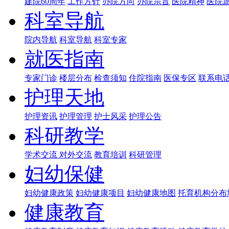
建院60周年
工作方针
办院方向
办院宗旨
医院精神
医院
科室导航
院内导航
科室导航
科室专家
就医指南
专家门诊
楼层分布
检查须知
住院指南
医保专区
联系电
护理天地
护理资讯
护理管理
护士风采
护理公告
科研教学
学术交流
对外交流
教育培训
科研管理
妇幼保健
妇幼健康政策
妇幼健康项目
妇幼健康地图
托育机构分布
健康教育