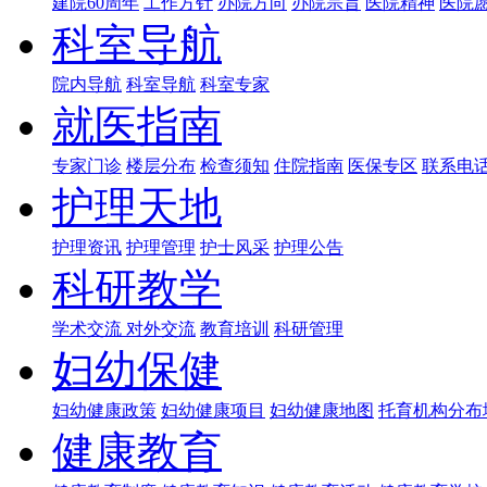
建院60周年
工作方针
办院方向
办院宗旨
医院精神
医院
科室导航
院内导航
科室导航
科室专家
就医指南
专家门诊
楼层分布
检查须知
住院指南
医保专区
联系电
护理天地
护理资讯
护理管理
护士风采
护理公告
科研教学
学术交流
对外交流
教育培训
科研管理
妇幼保健
妇幼健康政策
妇幼健康项目
妇幼健康地图
托育机构分布
健康教育