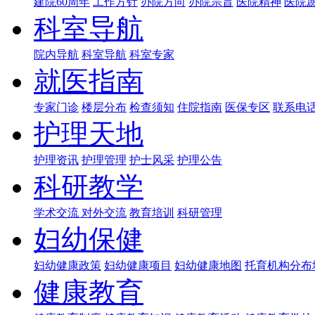
建院60周年
工作方针
办院方向
办院宗旨
医院精神
医院
科室导航
院内导航
科室导航
科室专家
就医指南
专家门诊
楼层分布
检查须知
住院指南
医保专区
联系电
护理天地
护理资讯
护理管理
护士风采
护理公告
科研教学
学术交流
对外交流
教育培训
科研管理
妇幼保健
妇幼健康政策
妇幼健康项目
妇幼健康地图
托育机构分布
健康教育