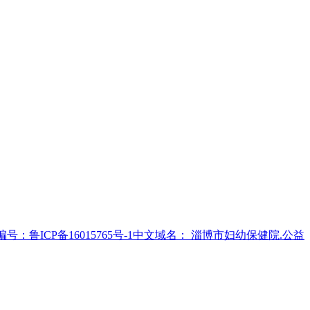
号：鲁ICP备16015765号-1
中文域名： 淄博市妇幼保健院.公益