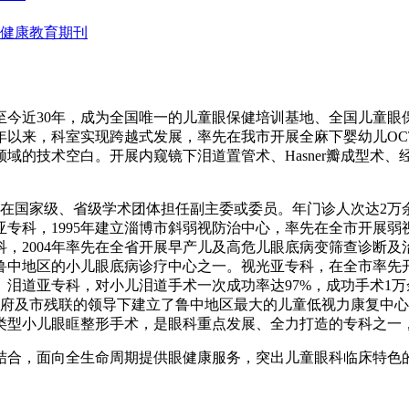
健康教育期刊
至今近30年，成为全国唯一的儿童眼保健培训基地、全国儿童眼
4年以来，科室实现跨越式发展，率先在我市开展全麻下婴幼儿O
域的技术空白。开展内窥镜下泪道置管术、Hasner瓣成型术
在国家级、省级学术团体担任副主委或委员。年门诊人次达2万余
专科，1995年建立淄博市斜弱视防治中心，率先在全市开展
2004年率先在全省开展早产儿及高危儿眼底病变筛查诊断及治
是鲁中地区的小儿眼底病诊疗中心之一。视光亚专科，在全市率先
泪道亚专科，对小儿泪道手术一次成功率达97%，成功手术1
府及市残联的领导下建立了鲁中地区最大的儿童低视力康复中心，2
类型小儿眼眶整形手术，是眼科重点发展、全力打造的专科之一
合，面向全生命周期提供眼健康服务，突出儿童眼科临床特色的