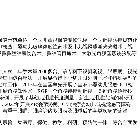
保健示范单位、全国儿童眼保健专修学校、全国近视防控规范化
CT检查、婴幼儿玻璃体腔注药术及小儿视网膜激光光凝术，视
、经鼻鼻腔泪囊吻合术、鼻泪管再通术，大散光角膜塑形镜验配等
人次，年手术量2000多台。该专科下设斜弱视、眼底病、视光
弱视集中综合疗法，开展显微镜下小切开眼外肌手术和特殊类型的
疗工作，2017年在全国率先开展了全麻下婴幼儿眼底OCT检
开展角膜塑性术、RGP、全角膜镜控制近视、圆锥角膜治疗技
万余例，开展了婴幼儿泪道长度测量，新生儿泪道疾病的科研工
022年开展VR治疗弱视、CVI治疗婴幼儿低视觉感官障碍、
，着重于眼眶、眼睑等诸多眼表及眼球后的各类疾病的诊治。
宗旨，集医疗、保健、教学、科研、预防为一体，综合全面发