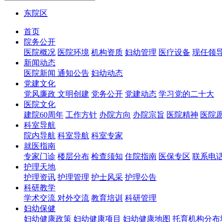
东院区
首页
院务公开
医院概况
医院环境
机构资质
妇幼管理
医疗设备
现任领
新闻动态
医院新闻
通知公告
妇幼动态
党建文化
党风廉政
文明创建
党务公开
党建动态
学习党的二十大
医院文化
建院60周年
工作方针
办院方向
办院宗旨
医院精神
医院
科室导航
院内导航
科室导航
科室专家
就医指南
专家门诊
楼层分布
检查须知
住院指南
医保专区
联系电
护理天地
护理资讯
护理管理
护士风采
护理公告
科研教学
学术交流
对外交流
教育培训
科研管理
妇幼保健
妇幼健康政策
妇幼健康项目
妇幼健康地图
托育机构分布