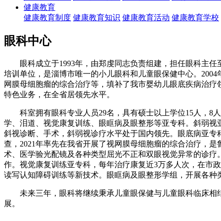
健康教育
健康教育制度
健康教育知识
健康教育活动
健康教育学校
眼科中心
眼科成立于1993年，由郑虔同志负责组建，担任眼科主任
培训单位，是淄博市唯一的小儿眼科和儿童眼保健中心。200
网膜母细胞瘤的综合治疗等，填补了我市婴幼儿眼底疾病治疗领
特色业务，在全省居领先水平。
科室拥有眼科专业人员29名，具有硕士以上学位15人，8人
学、泪道、视觉康复训练、眼眶病及眼整形等亚专科。斜弱视亚
斜视诊断、手术，斜弱视诊疗水平处于国内领先。眼底病亚专科，
查，2021年率先在我省开展了视网膜母细胞瘤的综合治疗，
术、医学验光配镜及各种类型屈光不正和双眼视觉异常的诊疗。
作。视觉康复训练亚专科，每年治疗康复近3万多人次，在市政
读写认知障碍训练等新技术。眼眶病及眼整形学组，开展各种
未来三年，眼科将继续秉承儿童眼保健与儿童眼科临床相结
展。