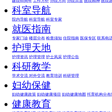
建院60周年
工作方针
办院方向
办院宗旨
医院精神
医院
科室导航
院内导航
科室导航
科室专家
就医指南
专家门诊
楼层分布
检查须知
住院指南
医保专区
联系电
护理天地
护理资讯
护理管理
护士风采
护理公告
科研教学
学术交流
对外交流
教育培训
科研管理
妇幼保健
妇幼健康政策
妇幼健康项目
妇幼健康地图
托育机构分布
健康教育