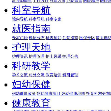
建院60周年
工作方针
办院方向
办院宗旨
医院精神
医院
科室导航
院内导航
科室导航
科室专家
就医指南
专家门诊
楼层分布
检查须知
住院指南
医保专区
联系电
护理天地
护理资讯
护理管理
护士风采
护理公告
科研教学
学术交流
对外交流
教育培训
科研管理
妇幼保健
妇幼健康政策
妇幼健康项目
妇幼健康地图
托育机构分布
健康教育