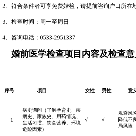
2、
符合条件者可享免费婚检，请提前咨询
户口所在
3、
检查时间：周一至周
日
4、
咨询电话：
0533-2951337
婚前医学检查项目内容及检查意
序号
项目
女性
男性
意
病史询问（了解孕育史、疾
规避风
病史、家族史、用药情况、
1
降低不
√
√
生活习惯、饮食营养、环境
局风险
危险因素）