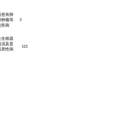
否患有肺
肺肿瘤等
5
统疾病
性生殖器
情况及是
121
器质性病