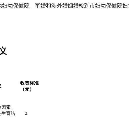
地
妇幼保健院
。军婚和涉外婚姻婚检到市妇幼保健院妇
义
收费标准
义
（元）
险因素，
良生育结
0