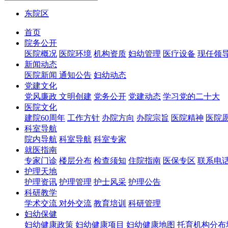
东院区
首页
院务公开
医院概况
医院环境
机构资质
妇幼管理
医疗设备
现任领
新闻动态
医院新闻
通知公告
妇幼动态
党建文化
党风廉政
文明创建
党务公开
党建动态
学习党的二十大
医院文化
建院60周年
工作方针
办院方向
办院宗旨
医院精神
医院
科室导航
院内导航
科室导航
科室专家
就医指南
专家门诊
楼层分布
检查须知
住院指南
医保专区
联系电
护理天地
护理资讯
护理管理
护士风采
护理公告
科研教学
学术交流
对外交流
教育培训
科研管理
妇幼保健
妇幼健康政策
妇幼健康项目
妇幼健康地图
托育机构分布