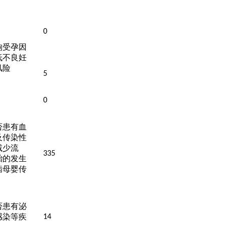
0
响受孕因
低不良妊
风险
5
0
否患有血
及传染性
减少流
335
胎的发生
病母婴传
否患有泌
感染等疾
14