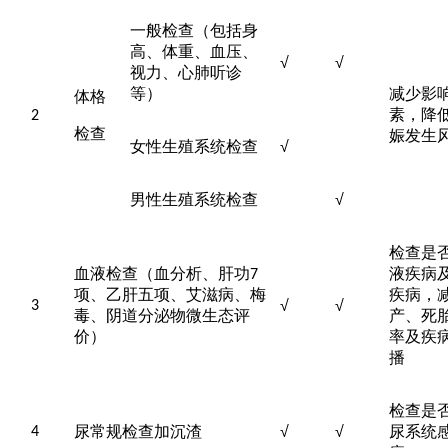
一般检查（包括身
高、体重、血压、
√
√
视力、心肺听诊
等）
减少影
体格
素，降
2
检查
娠发生
女性生殖系统检查
√
男性生殖系统检查
√
检查是
血液检查（血分析、肝功
液疾病
7
项
、乙肝五项、艾滋病、梅
疾病，
√
√
3
毒、阴道分泌物微生态评
产、死
价）
率及疾
播
检查是
尿常规检查加沉渣
√
√
尿系统
4