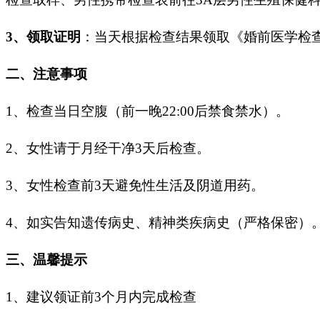
3、
领取证明
：
当天根据检查结果
领取《婚前医学检
二、注意事项
1、
检查当日空腹（前一晚
22:00后禁食禁水）
。
2、
女性请于月经干净
3天后检查
。
3、
女性检查前
3天避免性生活及阴道用药
。
4、
如实告知遗传病史、精神类疾病史（严格保密）
三、温馨提示
1、
建议领证前
3个月内完成检查