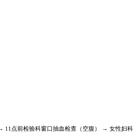
→
11点前
检验科窗口
抽血
检查
（空腹）
→ 女性妇科