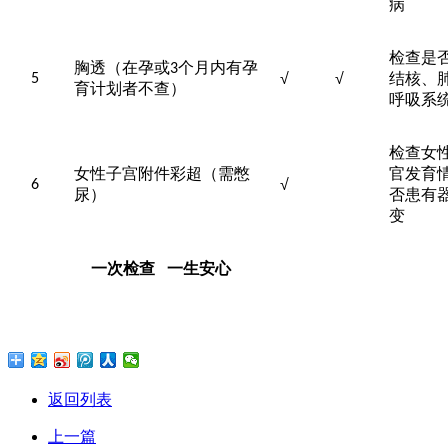
病
检查是
胸透（在孕或
个月内有孕
3
√
√
结核、
5
育计划者不查
）
呼吸系
检查女
女性子宫附件彩超（需憋
官发育
√
6
尿）
否患有
变
一次检查
一生安心
返回列表
上一篇