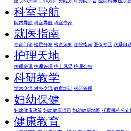
建院60周年
工作方针
办院方向
办院宗旨
医院精神
医院
科室导航
院内导航
科室导航
科室专家
就医指南
专家门诊
楼层分布
检查须知
住院指南
医保专区
联系电
护理天地
护理资讯
护理管理
护士风采
护理公告
科研教学
学术交流
对外交流
教育培训
科研管理
妇幼保健
妇幼健康政策
妇幼健康项目
妇幼健康地图
托育机构分布
健康教育